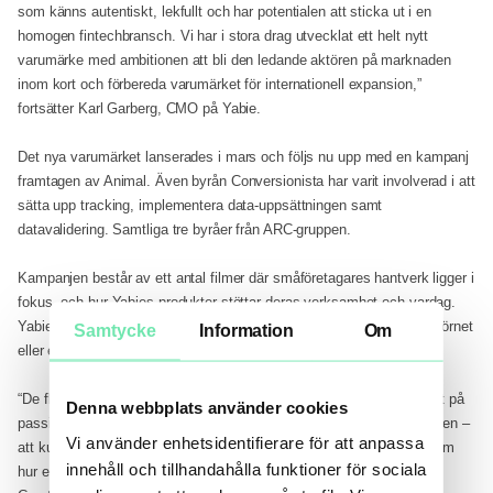
som känns autentiskt, lekfullt och har potentialen att sticka ut i en
homogen fintechbransch. Vi har i stora drag utvecklat ett helt nytt
varumärke med ambitionen att bli den ledande aktören på marknaden
inom kort och förbereda varumärket för internationell expansion,”
fortsätter Karl Garberg, CMO på Yabie.
Det nya varumärket lanserades i mars och följs nu upp med en kampanj
framtagen av Animal. Även byrån Conversionista har varit involverad i att
sätta upp tracking, implementera data-uppsättningen samt
datavalidering. Samtliga tre byråer från ARC-gruppen.
Kampanjen består av ett antal filmer där småföretagares hantverk ligger i
fokus, och hur Yabies produkter stöttar deras verksamhet och vardag.
Yabies primära målgrupp är småföretagare såsom en pizzeria runt hörnet
Samtycke
Information
Om
eller en frisörsalong i kvarteret.
“De flesta tjänster av den här typen har under en längre tid fokuserat på
Denna webbplats använder cookies
passionen hos småföretagare. Vi valde istället att visa på verkligheten –
Vi använder enhetsidentifierare för att anpassa
att kunderna faktiskt säljer sina produkter. Därför gjorde vi 3 filmer om
innehåll och tillhandahålla funktioner för sociala
hur enkelt det är att ta betalt med Yabie,” säger Herman Vieweg,