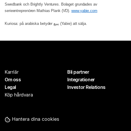
Swedbank och Brightly Ventures. Bolaget grundades av
serieentreprenören Mathias Plank (VD).
www.yabie.com
Kuriosa: på arabiska betyder يبيع (Yabie) att sälja.
Karriär
Bli partner
Om oss
Integrationer
Legal
Investor Relations
Köp hårdvara
Hantera dina cookies