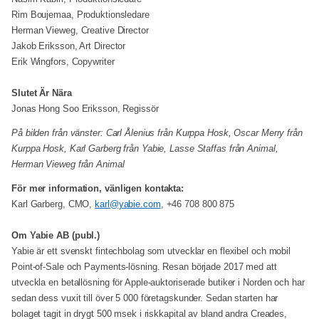
Rim Boujemaa, Produktionsledare
Herman Vieweg, Creative Director
Jakob Eriksson, Art Director
Erik Wingfors, Copywriter
Slutet Är Nära
Jonas Hong Soo Eriksson, Regissör
På bilden från vänster: Carl Ålenius från Kurppa Hosk, Oscar Merry från
Kurppa Hosk, Karl Garberg från Yabie, Lasse Staffas från Animal,
Herman Vieweg från Animal
För mer information, vänligen kontakta:
Karl Garberg, CMO,
karl@yabie.com
, +46 708 800 875
Om Yabie AB (publ.)
Yabie är ett svenskt fintechbolag som utvecklar en flexibel och mobil
Point-of-Sale och Payments-lösning. Resan började 2017 med att
utveckla en betallösning för Apple-auktoriserade butiker i Norden och har
sedan dess vuxit till över 5 000 företagskunder. Sedan starten har
bolaget tagit in drygt 500 msek i riskkapital av bland andra Creades,