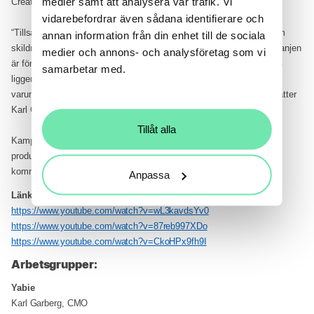
medier samt att analysera vår trafik. Vi
Creative Director på Animal.
vidarebefordrar även sådana identifierare och
“Tillsammans med Animal har vi hittat ett varmt och äkta manér som
annan information från din enhet till de sociala
skildrar våra kunders vardag och hantverk på ett lekfullt sätt. Kampanjen
medier och annons- och analysföretag som vi
är första steget i den varumärkesresa som Yabie står inför där fokus
samarbetar med.
ligger på att bygga upp vår varumärkeskännedom, skapa tydliga
varumärkesassociationer samt bygga upp nya tillväxtkanaler,” fortsätter
Karl Garberg.
Tillåt alla
Kampanjen som tagits fram av Animal tillsammans med
produktionsbolaget Slutet Är Nära går live första veckan i maj och
kommer gå i sociala och digitala kanaler.
Anpassa
Länkar till kampanjfilmerna:
https://www.youtube.com/watch?v=wL3kavdsYv0
https://www.youtube.com/watch?v=87reb997XDo
https://www.youtube.com/watch?v=CkoHPx9fh9I
Arbetsgrupper:
Yabie
Karl Garberg, CMO