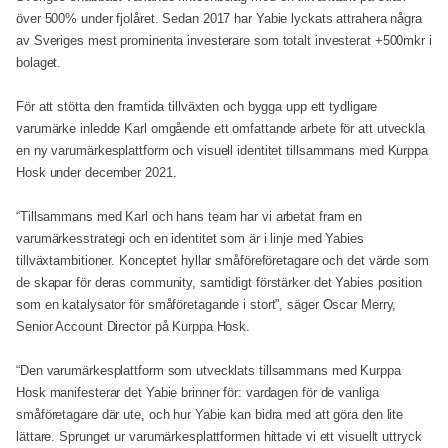
över 500% under fjolåret. Sedan 2017 har Yabie lyckats attrahera några
av Sveriges mest prominenta investerare som totalt investerat +500mkr i
bolaget.
För att stötta den framtida tillväxten och bygga upp ett tydligare
varumärke inledde Karl omgående ett omfattande arbete för att utveckla
en ny varumärkesplattform och visuell identitet tillsammans med Kurppa
Hosk under december 2021.
“Tillsammans med Karl och hans team har vi arbetat fram en
varumärkesstrategi och en identitet som är i linje med Yabies
tillväxtambitioner. Konceptet hyllar småföreföretagare och det värde som
de skapar för deras community, samtidigt förstärker det Yabies position
som en katalysator för småföretagande i stort”, säger Oscar Merry,
Senior Account Director på Kurppa Hosk.
“Den varumärkesplattform som utvecklats tillsammans med Kurppa
Hosk manifesterar det Yabie brinner för: vardagen för de vanliga
småföretagare där ute, och hur Yabie kan bidra med att göra den lite
lättare. Sprunget ur varumärkesplattformen hittade vi ett visuellt uttryck