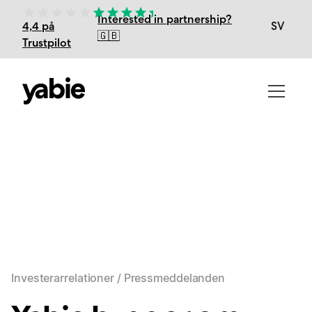
Interested in partnership?
SV
4,4 på
🇬🇧
Trustpilot
Investerarrelationer / Pressmeddelanden