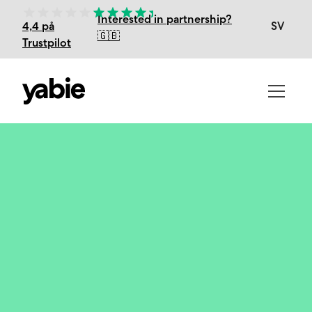
Interested in partnership?
SV
4,4 på
🇬🇧
Trustpilot