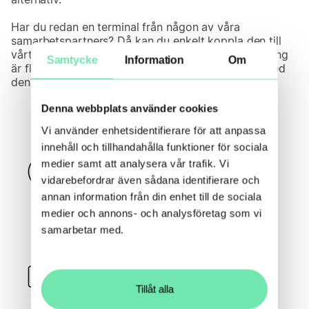
Har du redan en terminal från någon av våra
samarbetspartners? Då kan du enkelt koppla den till
vårt kassasystem – inga problem. Yabies betallösning
Samtycke
Information
Om
är flexibel, skalbar och anpassad för att fungera med
den utrustning du redan har.
Denna webbplats använder cookies
Vi använder enhetsidentifierare för att anpassa
innehåll och tillhandahålla funktioner för sociala
Våra betallösningar
medier samt att analysera vår trafik. Vi
vidarebefordrar även sådana identifierare och
Upptäck hur Yabies flexibla
annan information från din enhet till de sociala
betallösningar kan hjälpa ditt
företag att växa.
medier och annons- och analysföretag som vi
samarbetar med.
Kortbetalningar
Låt dina kunder betala snabbt,
Tillåt alla
tryggt och kontaktlöst.