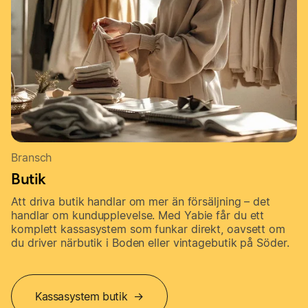
Bransch
Butik
Att driva butik handlar om mer än försäljning – det
handlar om kundupplevelse. Med Yabie får du ett
komplett kassasystem som funkar direkt, oavsett om
du driver närbutik i Boden eller vintagebutik på Söder.
Kassasystem butik →