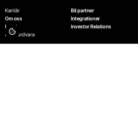
Karriär
Bli partner
Om oss
Integrationer
Legal
Investor Relations
Köp hårdvara
Hantera dina cookies
Hör av dig!
Sveavägen 9
support@yabie.com
111 57 Stockholm
010 – 551 73 33