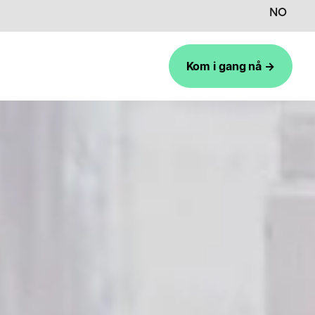
NO
Kom i gang nå →